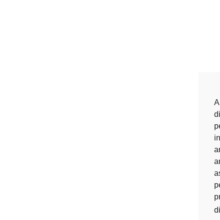
A
d
p
i
a
a
a
p
p
d