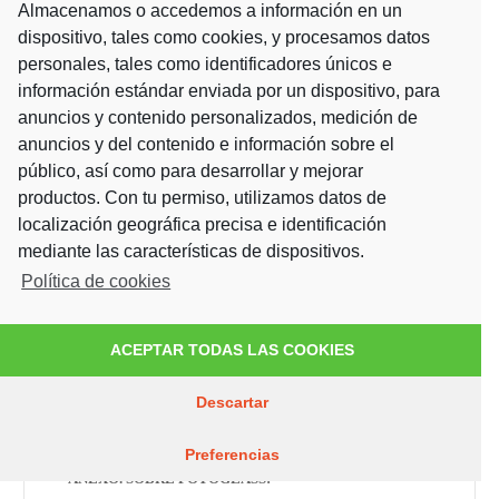
Almacenamos o accedemos a información en un
rehabilitación, contando para ello con
dispositivo, tales como cookies, y procesamos datos
equipamiento tecnológico de vanguardia y
personales, tales como identificadores únicos e
excelentes profesionales. Anualmente, realizan
información estándar enviada por un dispositivo, para
unas 1.000 intervenciones quirúrgicas en sus
anuncios y contenido personalizados, medición de
más de 2.000 metros de instalaciones.
anuncios y del contenido e información sobre el
público, así como para desarrollar y mejorar
Más información en
www.mutuamontanesa.es
productos. Con tu permiso, utilizamos datos de
localización geográfica precisa e identificación
CONTACTO DE PRENSA:
mediante las características de dispositivos.
Política de cookies
Mutua Montañesa, Comunicación Externa
Tfno: 942.20.41.00
ACEPTAR TODAS LAS COOKIES
c.externa@mutuamontanesa.es
Descartar
Preferencias
ANEXO. SOBRE FOTOGLASS: